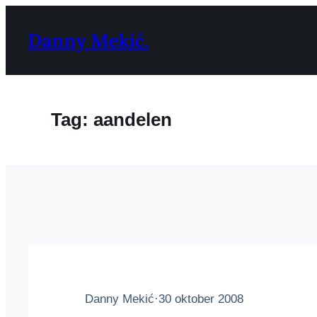
Ga
naar
Danny Mekić.
de
inhoud
Tag:
aandelen
Danny Mekić
·
30 oktober 2008