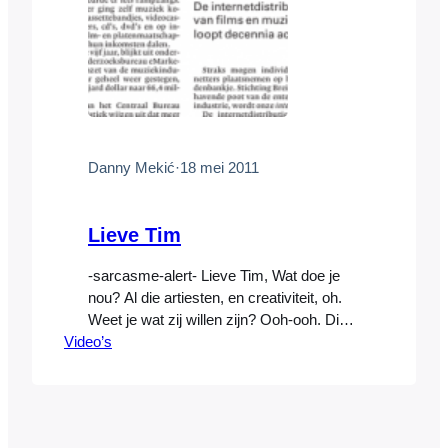
Danny Mekić
·
18 mei 2011
Lieve Tim
-sarcasme-alert- Lieve Tim, Wat doe je
nou? Al die artiesten, en creativiteit, oh.
Weet je wat zij willen zijn? Ooh-ooh. Die
Video’s
maatschappij, vullen met liefde, met
creativiteit. Maar waarom, waarom?
Stichting Brein, ooh, wat doen jullie met
creativiteit? Free Record Shop en Fame,
ze verdwijnen uit de straten en wij moeten