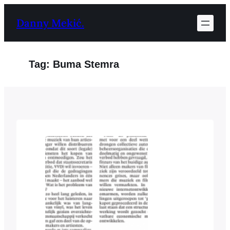
Ga
Danny Mekić.
naar
de
inhoud
Tag:
Buma Stemra