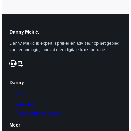
het doen met iTunes,…
Danny Mekić.
Danny Mekić is expert, spreker en adviseur op het gebied
van technologie, innovatie en digitale transformatie.
LinkedIn
Mastodon
Danny
Over
Lezingen
Dagvoorzitterschappen
Meer