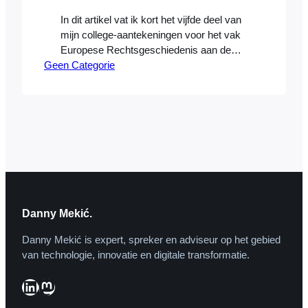
In dit artikel vat ik kort het vijfde deel van
mijn college-aantekeningen voor het vak
Europese Rechtsgeschiedenis aan de
Geen Categorie
Universiteit van Amsterdam samen.
Aanvullingen of verbeteringen ontvang ik
graag per e-mail. Aantekeningen zijn
genummerd zodat er makkelijk naar
verwezen kan worden. Hoe heeft het
geleerde Romeinse recht de praktijk
weten te bereiken? En in welk…
Danny Mekić.
Danny Mekić is expert, spreker en adviseur op het gebied
van technologie, innovatie en digitale transformatie.
LinkedIn
Mastodon