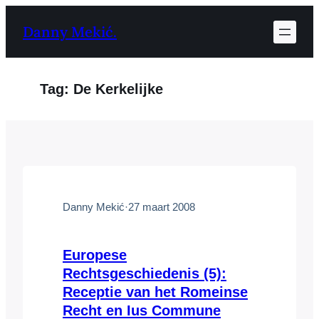
Ga
Danny Mekić.
naar
de
inhoud
Tag:
De Kerkelijke
Danny Mekić
·
27 maart 2008
Europese
Rechtsgeschiedenis (5):
Receptie van het Romeinse
Recht en Ius Commune