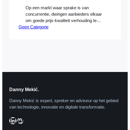
Op een markt waar sprake is van
concurrentie, dwingen aanbieders elkaar
om goede prijs-kwaliteit verhouding te
Geen Categorie
bieden. Op die manier kun je makkelijk
overstappen naar een andere aanbieder
als je van mening bent dat een bedrijf te
hoge prijzen vraagt of een erg slechte
service levert. Anders is het op een markt
waar je niet…
Danny Mekić.
Danny Mekić is expert, spreker en adviseur op het gebied
van technologie, innovatie en digitale transformatie.
LinkedIn
Mastodon