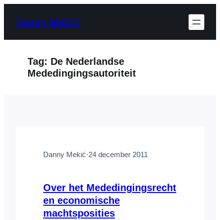
Ga
Danny Mekić.
naar
de
inhoud
Tag:
De Nederlandse
Mededingingsautoriteit
Danny Mekić
·
24 december 2011
Over het Mededingingsrecht
en economische
machtsposities