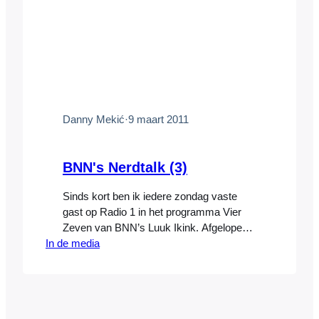
Danny Mekić
·
9 maart 2011
BNN's Nerdtalk (3)
Sinds kort ben ik iedere zondag vaste
gast op Radio 1 in het programma Vier
Zeven van BNN’s Luuk Ikink. Afgelopen
In de media
zondag was het weer zover, en sprak ik
samen met Marjolijn Kamphuis en mede-
presentatrice Lieke Veld over recente
ontwikkelingen op het gebied van internet,
gadgets/computers en social media. Dit