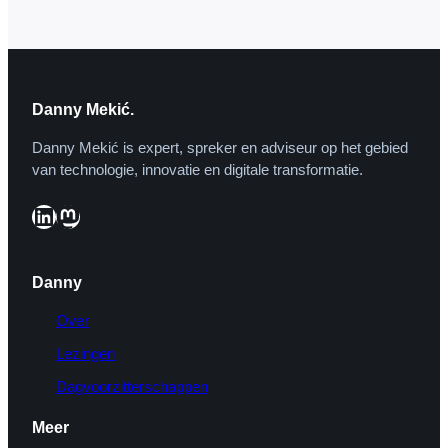
was de derde aflevering van…
Danny Mekić.
Danny Mekić is expert, spreker en adviseur op het gebied
van technologie, innovatie en digitale transformatie.
LinkedIn
Mastodon
Danny
Over
Lezingen
Dagvoorzitterschappen
Meer