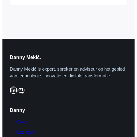
concludeert Danny Mekic’. Wat hebben
Facebook, Google, Twitter, Marktplaats
en Wikipedia met elkaar gemeen? In de
Verenigde Staten dreigen twee
desastreuze wetsvoorstellen te…
Danny Mekić.
Danny Mekić is expert, spreker en adviseur op het gebied
van technologie, innovatie en digitale transformatie.
LinkedIn
Mastodon
Danny
Over
Lezingen