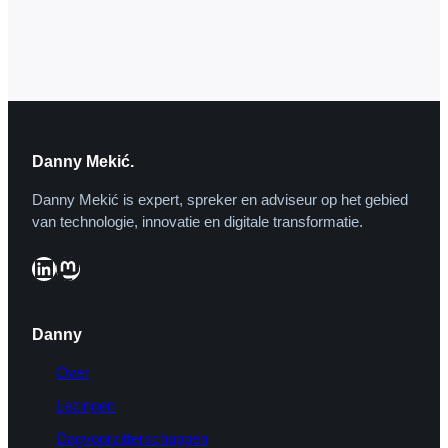
binnen onze samenleving en de overheid
daar ruimte voor maakt. De samenleving
dienend, met een vooraf bepaald doel en
een duidelijke verwachting – niet als
doel…
Danny Mekić.
Danny Mekić is expert, spreker en adviseur op het gebied
van technologie, innovatie en digitale transformatie.
LinkedIn
Mastodon
Danny
Over
Lezingen
Dagvoorzitterschappen