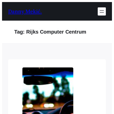
Ga
Danny Mekić.
naar
de
inhoud
Tag:
Rijks Computer Centrum