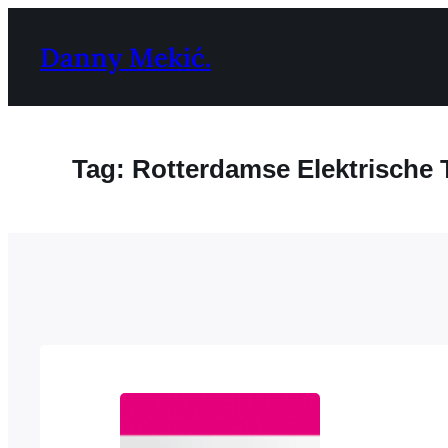
Ga
naar
Danny Mekić.
de
inhoud
Tag:
Rotterdamse Elektrische