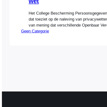
wet
Het College Bescherming Persoonsgegevens
dat toeziet op de naleving van privacywetten
van mening dat verschillende Openbaar Ver
Geen Categorie
schuldig zijn aan het bewaren van reisgege
reizigers. Specifiek worden het Gemeentelij
Vervoersbedrijf Amsterdam (GVB), de Rott
de Nederlandse Spoorwegen en Trans Link
een joint-venture van verschillende openbaa
vervoersbedrijven…