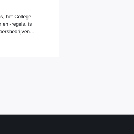
, het College
 en -regels, is
oersbedrijven
vens van
k
erdamse RET,
 Systems (TLS),
r