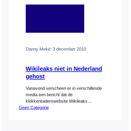
Danny Mekić
·
3 december 2010
Wikileaks niet in Nederland
gehost
Vanavond verscheen er in verschillende
media een bericht dat de
klokkenluiderswebsite Wikileaks
Geen Categorie
gehost/ondergebracht zou zijn in
Nederland. Uit onderzoek dat ik vandaag
heb verricht blijkt dat er geen
aanwijzingen zijn om aan te nemen dat de