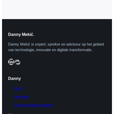
Wikileaks-website in Nederland wordt
gehost, of dat er Nederlandse
hostingproviders betrokken zouden zijn
bij de hosting van de website.…
Danny Mekić.
Danny Mekić is expert, spreker en adviseur op het gebied
van technologie, innovatie en digitale transformatie.
LinkedIn
Mastodon
Danny
Over
Lezingen
Dagvoorzitterschappen