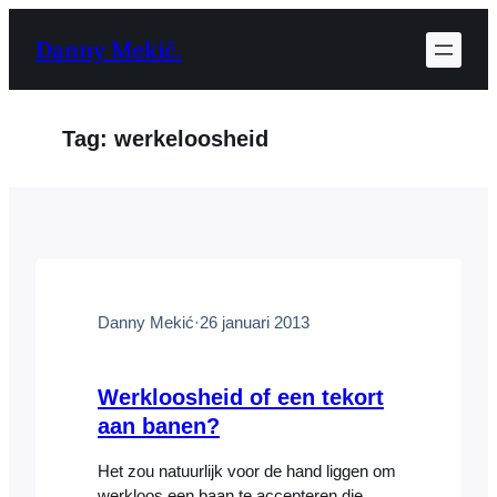
Ga
Danny Mekić.
naar
de
inhoud
Tag:
werkeloosheid
Danny Mekić
·
26 januari 2013
Werkloosheid of een tekort
aan banen?
Het zou natuurlijk voor de hand liggen om
werkloos een baan te accepteren die