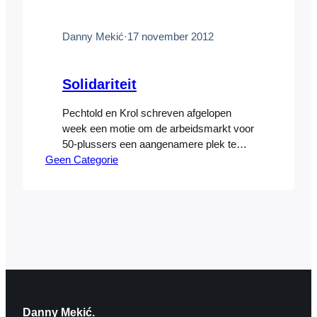
Danny Mekić
·
17 november 2012
Solidariteit
Pechtold en Krol schreven afgelopen
week een motie om de arbeidsmarkt voor
50-plussers een aangenamere plek te
Geen Categorie
maken. Aangenamer ten koste van wie
eigenlijk? Solidariteit moet van twee
kanten komen, zo leert de Van Dale ons,
hoewel het woord steeds vaker onterecht
gebruikt wordt om aan te geven dat één
geïsoleerde groep profiteert, ten nadele…
Danny Mekić.