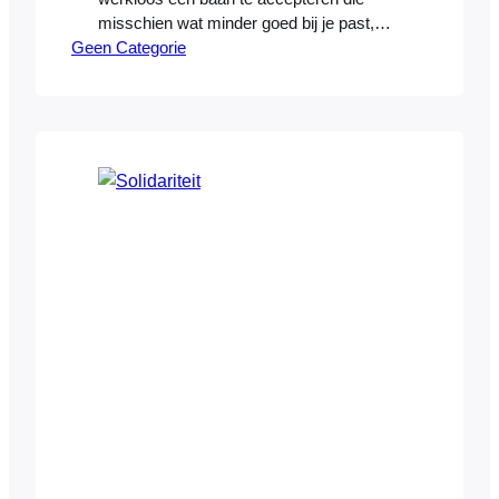
misschien wat minder goed bij je past,
Geen Categorie
maar vaak drijven dan juist allerlei
praktische bezwaren ons weg of is het
een rechtseconoom die tot achter de
komma berekent dat vier dagen per week
gaan werken minder geld in het laatje
brengt…