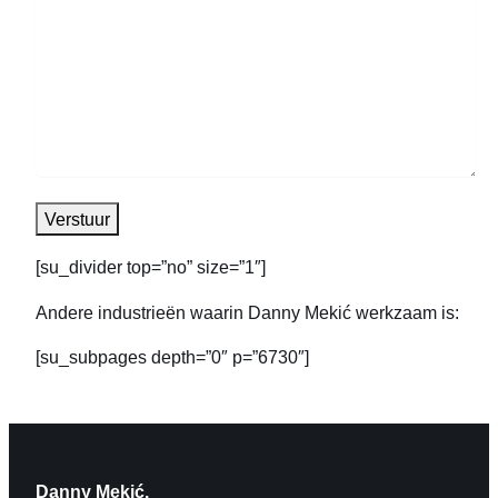
[su_divider top=”no” size=”1″]
Andere industrieën waarin Danny Mekić werkzaam is:
[su_subpages depth=”0″ p=”6730″]
Danny Mekić.