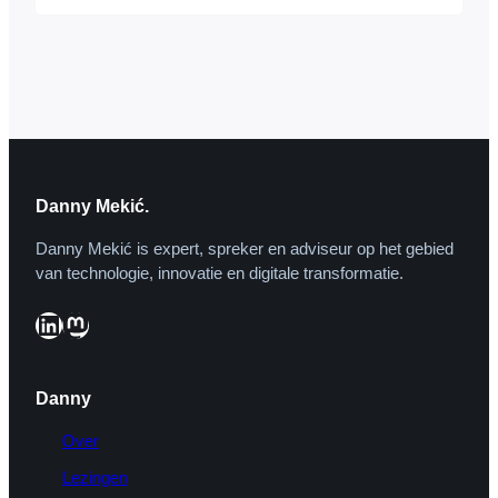
waarvan de titanium kaart het symbool is
– is alleen op uitnodiging toegankelijk en
biedt u unieke ervaringen die
onvergetelijke herinneringen worden. Een
wereld…
Danny Mekić.
Danny Mekić is expert, spreker en adviseur op het gebied
van technologie, innovatie en digitale transformatie.
LinkedIn
Mastodon
Danny
Over
Lezingen