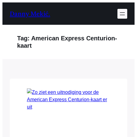
Ga
Danny Mekić.
naar
de
inhoud
Tag:
American Express Centurion-
kaart