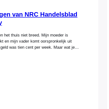
agen van NRC Handelsblad
y
 het thuis niet breed. Mijn moeder is
t en mijn vader komt oorspronkelijk uit
kgeld was tien cent per week. Maar wat je
e ook niet. En dankzij mijn jeugd weet ik dat
g geld plezier kunt hebben en gelukkig kunt