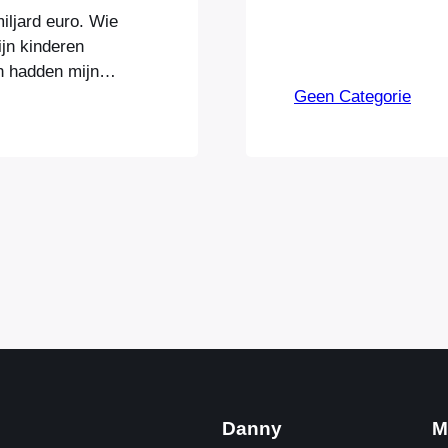
iljard euro. Wie
ijn kinderen
en hadden mijn
financieel
Geen Categorie
in aanloop naar
de periode van
Danny
M