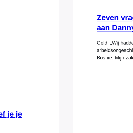
Zeven vr
aan Dann
Geld „Wij hadden
arbeidsongeschik
Bosnië. Mijn za
niet hebt, mis j
je ook met weini
zijn. Als ik…
f je je