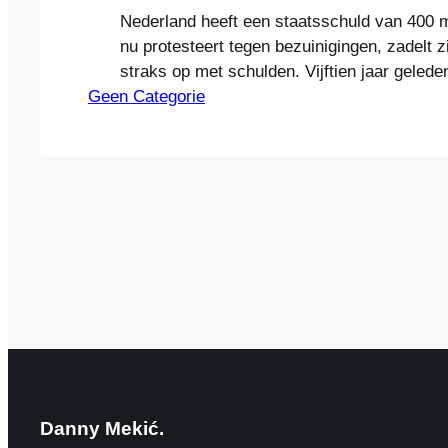
Nederland heeft een staatsschuld van 400 m
nu protesteert tegen bezuinigingen, zadelt z
straks op met schulden. Vijftien jaar geled
Geen Categorie
ouders voor het eerst een gesprek over een 
thema in mijn bijzijn. Het was een gesprek 
de jaarlijkse vakantie, in de maanden duren
voorpret,…
Danny Mekić.