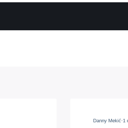
Danny Mekić
·
1 