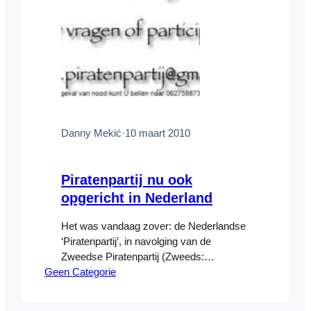
Danny Mekić
·
10 maart 2010
Piratenpartij nu ook
opgericht in Nederland
Het was vandaag zover: de Nederlandse
‘Piratenpartij’, in navolging van de
Zweedse Piratenpartij (Zweeds:
Geen Categorie
Piratpartiet, afgekort als ‘PP’) heeft zich
ingeschreven bij de Kamer van
Koophandel van Zwolle en gaat zich