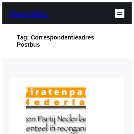
Ga
Danny Mekić.
naar
de
inhoud
Tag:
Correspondentieadres
Postbus