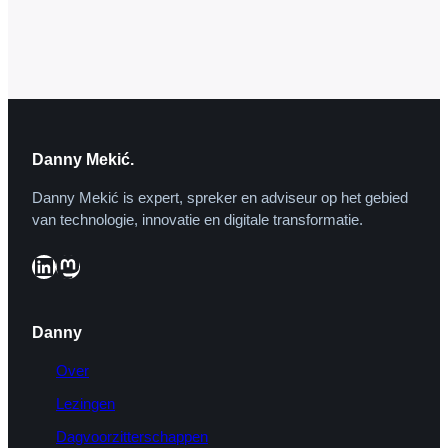
klaarmaken voor deelname aan de
Tweede Kamer-verkiezingen. Al op 17
augustus 2006 werd de domeinnaam
piratenpartij.nl vastgelegd, welke reeds
langer door de partij in…
Danny Mekić.
Danny Mekić is expert, spreker en adviseur op het gebied
van technologie, innovatie en digitale transformatie.
LinkedIn
Mastodon
Danny
Over
Lezingen
Dagvoorzitterschappen