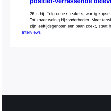
positief-verrassende belev
26 is hij. Felgroene sneakers, warrig kapsel,
Tot zover weinig bijzonderheden. Maar terwi
zijn leeftijdsgenoten een baan zoekt, staat h
Interviews
2014 volgeboekt met internationale consult
lezingen, workshops, radio- en televisieopt
internetgoeroe, ondernemer, schrijver en a
Mekic. Nadat hij op zijn 15e een internetbedr
het snel…