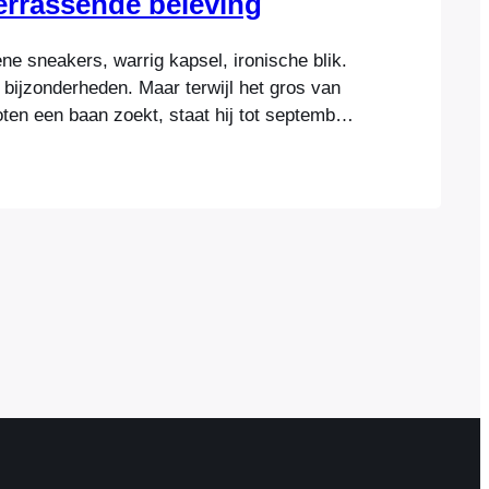
verrassende beleving
oene sneakers, warrig kapsel, ironische blik.
 bijzonderheden. Maar terwijl het gros van
noten een baan zoekt, staat hij tot september
 met internationale consultancyopdrachten,
ops, radio- en televisieoptredens:
 ondernemer, schrijver en adviseur Danny
 op zijn 15e een internetbedrijf begon, ging