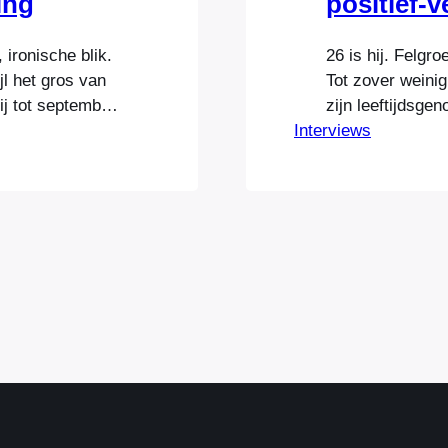
ing
positief-
 ironische blik.
26 is hij. Felgr
jl het gros van
Tot zover weinig
ij tot september
zijn leeftijdsge
ancyopdrachten,
Interviews
2014 volgeboekt
redens:
lezingen, worksh
dviseur Danny
internetgoeroe,
ijf begon, ging
Mekic. Nadat hij
het snel…