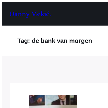
Ga
naar
Danny Mekić.
de
inhoud
Tag:
de bank van morgen