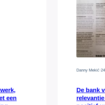
Danny Mekić
·
24
werk,
De bank 
et een
relevanti