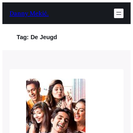
Ga
Danny Mekić.
naar
de
inhoud
Tag:
De Jeugd