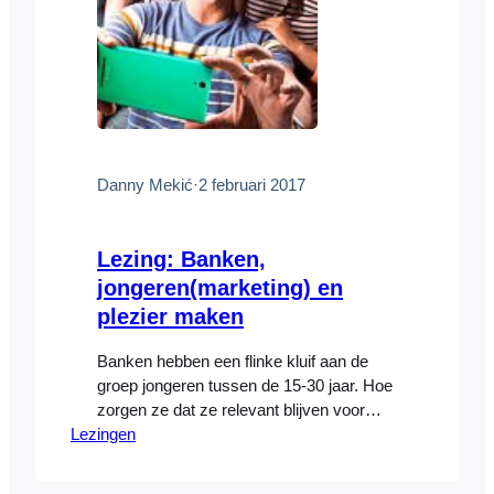
Danny Mekić
·
2 februari 2017
Lezing: Banken,
jongeren(marketing) en
plezier maken
Banken hebben een flinke kluif aan de
groep jongeren tussen de 15-30 jaar. Hoe
zorgen ze dat ze relevant blijven voor
Lezingen
deze groep en wat moeten banken
daarvoor ondernemen? De
wereldbevolking is in 150 jaar tijd