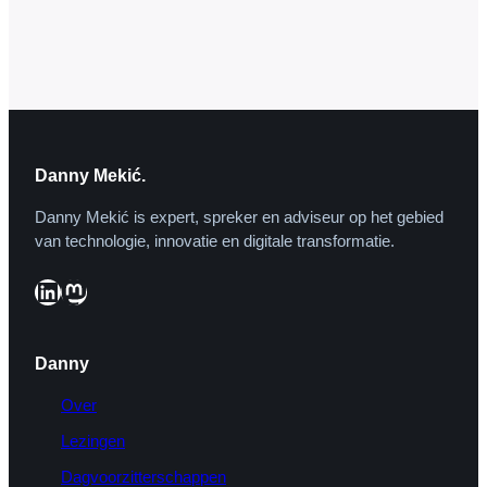
gegroeid van één naar zeven miljard
mensen en er leven meer generaties
naast elkaar dan ooit tevoren. Als we…
Danny Mekić.
Danny Mekić is expert, spreker en adviseur op het gebied
van technologie, innovatie en digitale transformatie.
LinkedIn
Mastodon
Danny
Over
Lezingen
Dagvoorzitterschappen