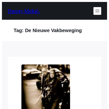
Ga
Danny Mekić.
naar
de
inhoud
Tag:
De Nieuwe Vakbeweging