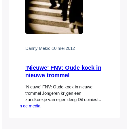
Danny Mekić
·
10 mei 2012
‘Nieuwe’ FNV: Oude koek in
nieuwe trommel
‘Nieuwe’ FNV: Oude koek in nieuwe
trommel Jongeren krijgen een
zandkoekje van eigen deeg Dit opiniestuk
In de media
werd 9 mei 2012 gepubliceerd in dagblad
Trouw Lang geleden kenden we in
Nederland een bijzonder
consensusmodel tussen de overheid,