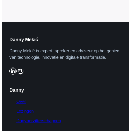
werkgevers en werknemers: het
poldermodel. Binnen de polderdriehoek
werd constructief gesproken over
arbeidsvoorwaarden en -omstandigheden
om tot win-win-scenario’s te…
Danny Mekić.
Danny Mekić is expert, spreker en adviseur op het gebied
van technologie, innovatie en digitale transformatie.
LinkedIn
Mastodon
Danny
Over
Lezingen
Dagvoorzitterschappen