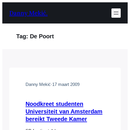
Ga
Danny Mekić.
naar
de
inhoud
Tag:
De Poort
Danny Mekić
·
17 maart 2009
Noodkreet studenten
Universiteit van Amsterdam
bereikt Tweede Kamer