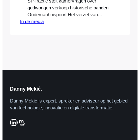
SP-fractie stelt kamervragen over
gedwongen verkoop historische panden
Oudemanhuispoort Het verzet van
In de media
studenten en hoogleraren tegen de
verkoop van delen van de
Oudemanhuispoort en de verhuizing van
de Rechtenfaculteit heeft de landelijke
politiek bereikt. SP-Kamerlid Jasper van
Dijk wil dat minister Plasterk het College
van Bestuur een halt toeroept. Als het aan
het College van…
Danny Mekić.
Danny Mekić is expert, spreker en adviseur op het gebied
van technologie, innovatie en digitale transformatie.
LinkedIn
Mastodon