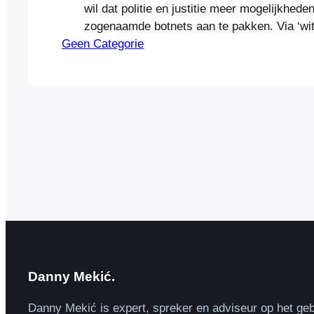
wil dat politie en justitie meer mogelijkhede
zogenaamde botnets aan te pakken. Via ‘wi
Geen Categorie
de politie dan de techniek om botnets te cr
criminelen kunnen gebruiken om de netwerk
onschadelijk te maken. Een botnet is een n
computers die besmet…
Danny Mekić.
Danny Mekić is expert, spreker en adviseur op het geb