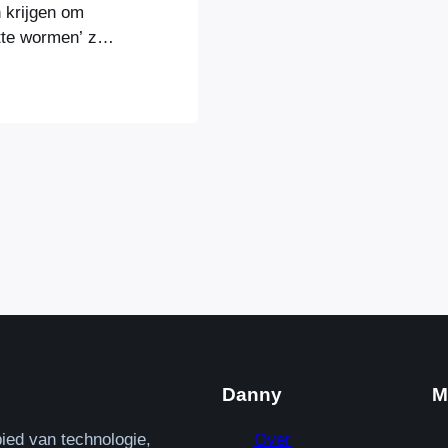
n krijgen om
tte wormen’ zou
eëren tegen de
en juist weer
etwerk van
Danny
M
ied van technologie,
Over