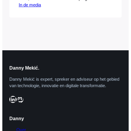
In de media
‘Klinkende Munt’ bespreekt met een
panel van ‘economen, beursanalisten,
ondernemers, financieele goeroes en
andere deskundigen’ vragen als: Zijn we
al uit de crisis, of moet het ergste nog
komen? Hoe staat het met onze
koopkracht en onze…
Danny Mekić.
Danny Mekić is expert, spreker en adviseur op het gebied
van technologie, innovatie en digitale transformatie.
LinkedIn
Mastodon
Danny
Over