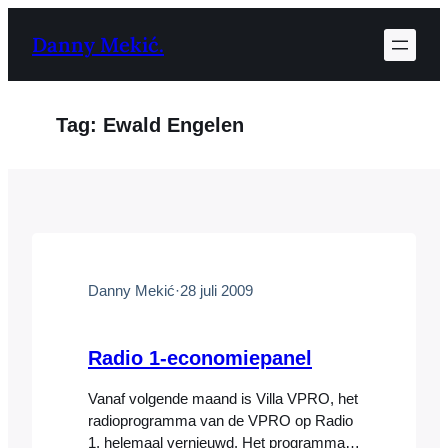
Ga
Danny Mekić.
naar
de
inhoud
Tag:
Ewald Engelen
Danny Mekić
·
28 juli 2009
Radio 1-economiepanel
Vanaf volgende maand is Villa VPRO, het
radioprogramma van de VPRO op Radio
1, helemaal vernieuwd. Het programma