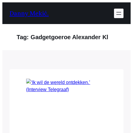
Ga
Danny Mekić.
naar
de
inhoud
Tag:
Gadgetgoeroe Alexander Kl