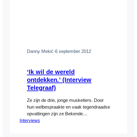
Danny Mekić
·
6 september 2012
‘Ik wil de wereld
ontdekken.’ (Interview
Telegraaf)
Ze zijn de drie, jonge musketiers. Door
hun welbespraakte en vaak tegendraadse
opvattingen zijn ze Bekende
Interviews
Nederlanders geworden. Sywert van
Lienden (1990) die het Nederlandse
politieke bestel wil opblazen.