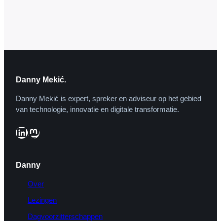
Gadgetgoeroe Alexander Kløpping (1987)
die ook nog menig vrouwenhart in
verhoogde staat van paraatheid brengt.
En misschien wel de veelzijdigste van het
trio, Danny Mekic (1987).…
Danny Mekić.
Danny Mekić is expert, spreker en adviseur op het gebied
van technologie, innovatie en digitale transformatie.
LinkedIn
Mastodon
Danny
Over
Lezingen
Dagvoorzitterschappen