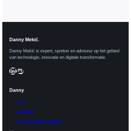
domeinnamen vastgelegd, waarvan een
aantal nogal bizarre namen. Dit meldt
opinieblad HP/DeTijd, die een complete
lijst met domeinen publiceert op zijn site.
Sommige domeinen liggen erg voor de
hand. Binnenlandse…
Danny Mekić.
Danny Mekić is expert, spreker en adviseur op het gebied
van technologie, innovatie en digitale transformatie.
LinkedIn
Mastodon
Danny
Over
Lezingen
Dagvoorzitterschappen