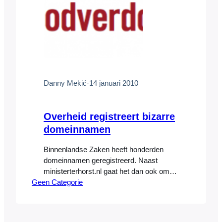
Danny Mekić
·
14 januari 2010
Overheid registreert bizarre
domeinnamen
Binnenlandse Zaken heeft honderden
domeinnamen geregistreerd. Naast
ministerterhorst.nl gaat het dan ook om
Geen Categorie
godverdomme.nl,
hetbrooddesemiszuur.nl of
bureacratischgedoe.nl. Het department
heeft door de jaren heen honderden