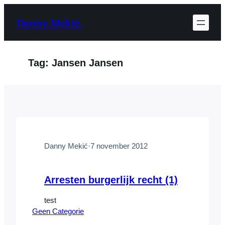
Ga
Danny Mekić.
naar
de
inhoud
Tag:
Jansen Jansen
Danny Mekić
·
7 november 2012
Arresten burgerlijk recht (1)
test
Geen Categorie