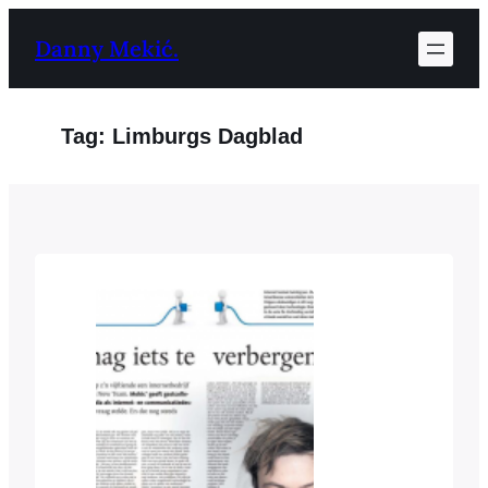
Ga
Danny Mekić.
naar
de
inhoud
Tag:
Limburgs Dagblad