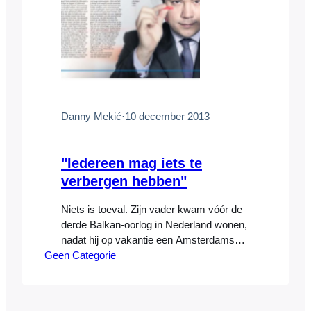
Danny Mekić
·
10 december 2013
"Iedereen mag iets te
verbergen hebben"
Niets is toeval. Zijn vader kwam vóór de
derde Balkan-oorlog in Nederland wonen,
nadat hij op vakantie een Amsterdamse
Geen Categorie
vrouw had ontmoet. ,,Opa bleef achter,
net als de rest van de familie. Mijn vader
is radiozendamateur. Gemachtigd om
middels krachtige radio’s te