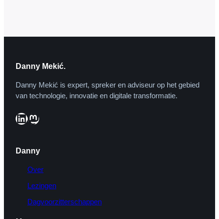
communiceren. We woonden in een flat in
Amsterdam-Geuzenveld. Op die flat had
hij…
Danny Mekić.
Danny Mekić is expert, spreker en adviseur op het gebied
van technologie, innovatie en digitale transformatie.
LinkedIn
Mastodon
Danny
Over
Lezingen
Dagvoorzitterschappen