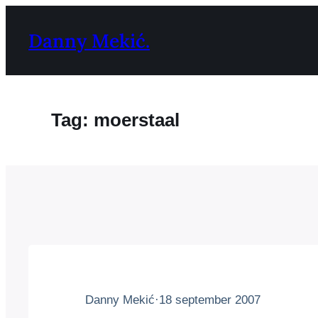
Ga
naar
Danny Mekić.
de
inhoud
Tag:
moerstaal
Danny Mekić
·
18 september 2007