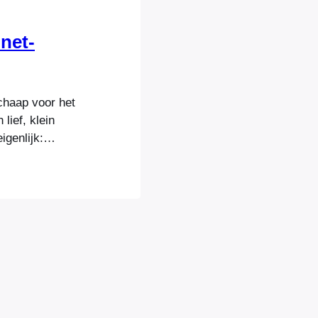
net-
schaap voor het
lief, klein
igenlijk:
ww.netschaap.nl
rikanen
” uit moeten