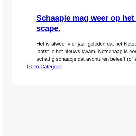
Schaapje mag weer op het 
scape.
Het is alweer vier jaar geleden dat het Net
laatst in het nieuws kwam. Netschaap is een 
schattig schaapje dat avonturen beleeft (of e
Geen Categorie
beleefde) op het internet. Via de website w
kon je die belevenissen volgen. Omdat Ame
natuurlijk allemaal weten hoe ze “Netschaap
spreken, weten ze ook…