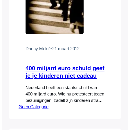
Danny Mekić
·
21 maart 2012
400 miljard euro schuld geef
je je kinderen niet cadeau
Nederland heeft een staatsschuld van
400 miljard euro. Wie nu protesteert tegen
bezuinigingen, zadelt zijn kinderen straks
Geen Categorie
op met schulden. Vijftien jaar geleden
hadden mijn ouders voor het eerst een
gesprek over een financieel thema in mijn
bijzijn. Het was een gesprek in aanloop