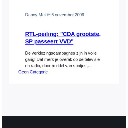
naar de jaarlijkse vakantie, in de
maanden durende periode van voorpret,
…
Danny Mekić
·
6 november 2006
RTL-peiling: "CDA grootste,
SP passeert VVD"
De verkiezingscampagnes zijn in volle
gang! Dat merk je overal: op de televisie
en radio, door middel van spotjes,
Geen Categorie
interviews en debatten, maar ook op
straat: afgelopen weekend stonden twee
politieke partijen te flyeren op het
Osdorpplein in Amsterdam. Ik weet nog
steeds niet wat ik wil gaan stemmen, ik
twijfel nog. Ik heb bij…