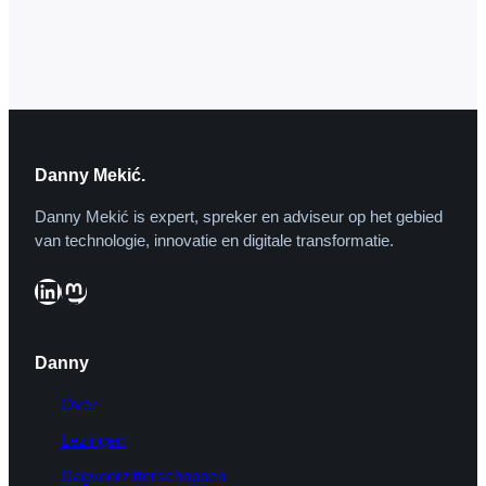
deze resultaten — alléén wanneer op zijn
naam wordt gezocht. Is dat een
verbetering van het recht op…
Danny Mekić.
Danny Mekić is expert, spreker en adviseur op het gebied
van technologie, innovatie en digitale transformatie.
LinkedIn
Mastodon
Danny
Over
Lezingen
Dagvoorzitterschappen