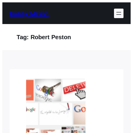
Ga
Danny Mekić.
naar
de
inhoud
Tag:
Robert Peston