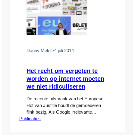
Danny Mekić
·
4 juli 2014
Het recht om vergeten te
worden op internet moeten
we niet ridiculiseren
De recente uitspraak van het Europese
Hof van Justitie houdt de gemoederen
flink bezig. Als Google irrelevante
Publicaties
resultaten toont bij het zoeken naar de
naam van een persoon, dan kan die
persoon vragen om het weglaten van