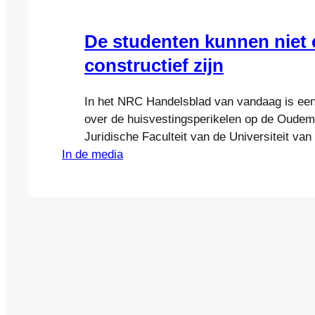
De studenten kunnen niet
constructief zijn
In het NRC Handelsblad van vandaag is een 
over de huisvestingsperikelen op de Oudem
Juridische Faculteit van de Universiteit va
In de media
Het College van Bestuur verstopt zich al e
achter de deuren van het Maagdenhuis. Hoo
studenten en andere medewerkers van de Fa
dat het hoog tijd wordt voor…