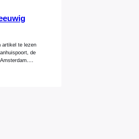
 eeuwig
artikel te lezen
anhuispoort, de
n Amsterdam.
nkele maanden
gleraren,
culteit vinden