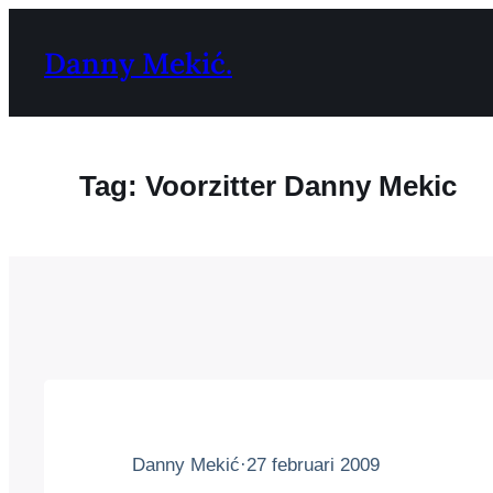
Ga
naar
Danny Mekić.
de
inhoud
Tag:
Voorzitter Danny Mekic
Danny Mekić
·
27 februari 2009