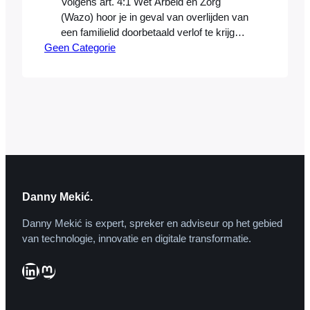
Volgens art. 4:1 Wet Arbeid en Zorg
(Wazo) hoor je in geval van overlijden van
een familielid doorbetaald verlof te krijgen:
Geen Categorie
1. De werknemer heeft recht op verlof
met behoud van loon voor een korte, naar
billijkheid te berekenen tijd, wanneer hij
zijn arbeid niet kan verrichten wegens: a.
zeer bijzondere persoonlijke
omstandigheden; en: 2.…
Danny Mekić.
Danny Mekić is expert, spreker en adviseur op het gebied
van technologie, innovatie en digitale transformatie.
LinkedIn
Mastodon