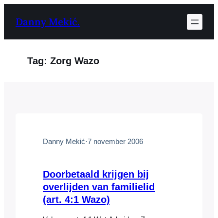
Ga
Danny Mekić.
naar
de
inhoud
Tag:
Zorg Wazo
Danny Mekić
·
7 november 2006
Doorbetaald krijgen bij
overlijden van familielid
(art. 4:1 Wazo)