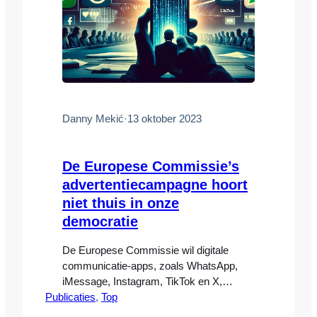
Danny Mekić
·
13 oktober 2023
De Europese Commissie’s
advertentiecampagne hoort
niet thuis in onze
democratie
De Europese Commissie wil digitale
communicatie-apps, zoals WhatsApp,
iMessage, Instagram, TikTok en X,
Publicaties
veranderen in massasurveillance-
, 
Top
instrumenten, zodat digitale