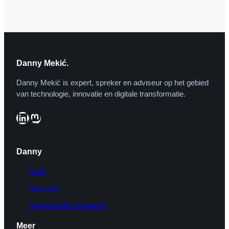
Commissie wil de termijn waarbinnen
zangers en muzikanten aanspraak
kunnen maken op de…
Danny Mekić.
Danny Mekić is expert, spreker en adviseur op het gebied
van technologie, innovatie en digitale transformatie.
LinkedIn
Mastodon
Danny
Over
Lezingen
Dagvoorzitterschappen
Meer