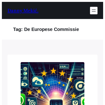
Ga
Danny Mekić.
naar
de
inhoud
Tag:
De Europese Commissie