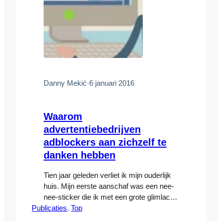
Danny Mekić
·
6 januari 2016
Waarom
advertentiebedrijven
adblockers aan zichzelf te
danken hebben
Tien jaar geleden verliet ik mijn ouderlijk
huis. Mijn eerste aanschaf was een nee-
nee-sticker die ik met een grote glimlach
Publicaties
op mijn brievenbus plakte. Wat is dat toch
, 
Top
heerlijk, dacht ik, om zelf te kunnen