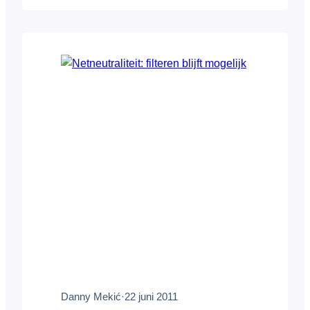
bepalen hoeveel commerciële
boodschappen in de vorm van oud papier
op de deurmat valt en aan welke
commerciële boodschappen ik…
Danny Mekić
·
22 juni 2011