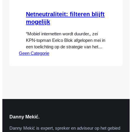
Netneutraliteit: filteren blijft
mogelijk
“Mobiel internetten wordt duurder,, zei
KPN-topman Eelco Blok afgelopen mei in
een toelichting op de strategie van het
Geen Categorie
bedrijf tot en met 2015. Ook Vodafone
zette eerder een stap in het aanpassen
van de mobiele internet-abonnementen
die zij aanbiedt aan haar gebruikers: een
‘flat fee’ of ‘fair use policy’-abonnement
voor het gebruik van mobiel internet
behoort…
Danny Mekić.
Danny Mekić is expert, spreker en adviseur op het gebied