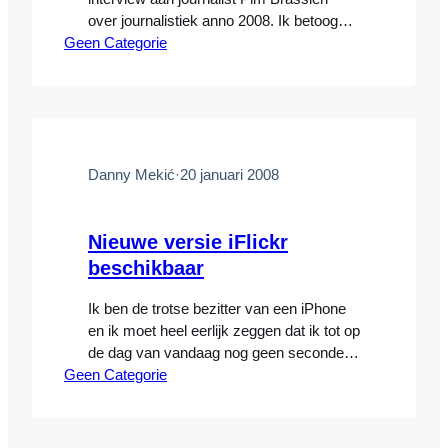
over journalistiek anno 2008. Ik betoogde
Geen Categorie
dat er sprake is van een verloedering van
de professionele journalistiek, die
namelijk steeds vaker gericht is op het
‘Googlen’ van wat feitjes voor in een
artikel. De betrouwbaarheid en kwaliteit
van artikelen komt daarbij ernstig in
gevaar.…
Danny Mekić
·
20 januari 2008
Nieuwe versie iFlickr
beschikbaar
Ik ben de trotse bezitter van een iPhone
en ik moet heel eerlijk zeggen dat ik tot op
de dag van vandaag nog geen seconde
Geen Categorie
spijt heb gehad van mijn aanschaf. Een
van de leuke features vind ik persoonlijk
het programmaatje iFlickr. Met iFlickr kun
je met je iPhone foto’s nemen, welke