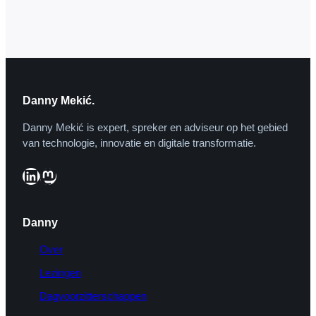
vervolgens via je…
Danny Mekić.
Danny Mekić is expert, spreker en adviseur op het gebied
van technologie, innovatie en digitale transformatie.
LinkedIn
Mastodon
Danny
Over
Lezingen
Dagvoorzitterschappen