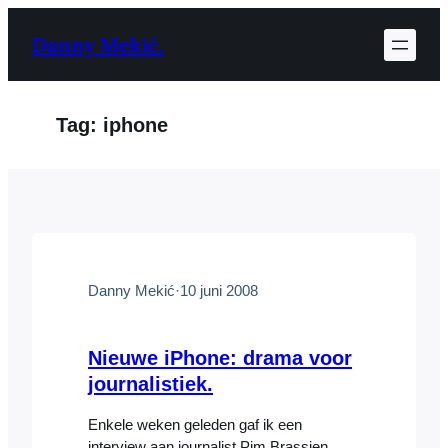
Ga
Danny Mekić.
naar
de
inhoud
Tag:
iphone
Danny Mekić
·
10 juni 2008
Nieuwe iPhone: drama voor
journalistiek.
Enkele weken geleden gaf ik een
interview aan journalist Pim Brassien