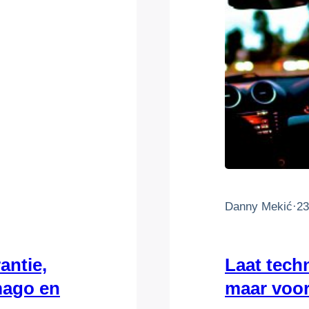
Danny Mekić
·
23
antie,
Laat tech
Imago en
maar voo