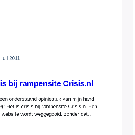
 juli 2011
sis bij rampensite Crisis.nl
en onderstaand opiniestuk van mijn hand
9): Het is crisis bij rampensite Crisis.nl Een
 website wordt weggegooid, zonder dat
gefunctioneerd heeft. En niemand heeft de
ramen en deuren, schakel mechanische