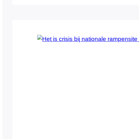
gevolg, het Associated Press-bericht op Twi
Obama iets overkomen zou zijn in…