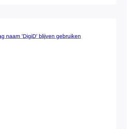
en uit en zet radio of tv aan op de
penzender. In geval…