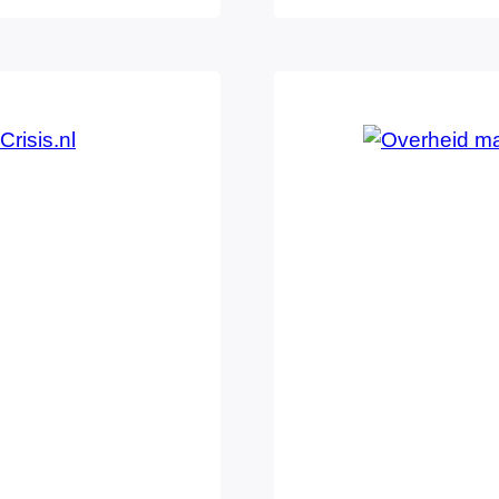
tter dat Barack
ventilatiesystem
aangewezen ram