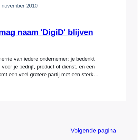
 november 2010
mag naam 'DigiD' blijven
n
merrie van iedere ondernemer: je bedenkt
oor je bedrijf, product of dienst, en een
komt een veel grotere partij met een sterk
op de markt’ die jouw handelsnaam dreigt
fgelopen woensdag was de uitspraak in het
D/Digi-D, waarbij het…
Volgende pagina