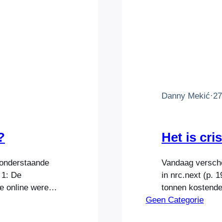
Danny Mekić
·
27
?
Het is cri
 onderstaande
Vandaag versche
 1: De
in nrc.next (p. 1
e online wereld:
tonnen kostende
 voor digitale
Geen Categorie
deze ooit goed 
krantensites tot
leiding. Sluit 