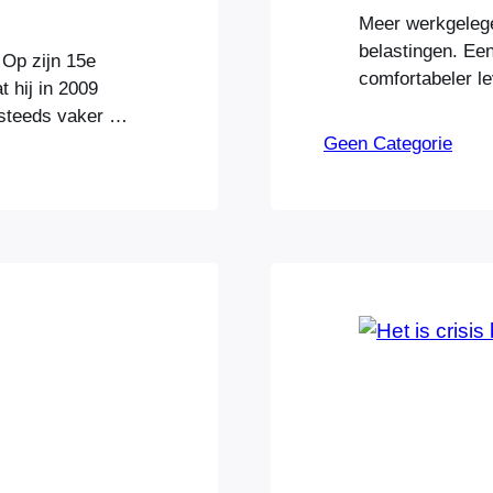
Meer werkgelege
belastingen. Ee
Op zijn 15e
comfortabeler le
at hij in 2009
allemaal mogelij
steeds vaker in
binnen onze sam
lefoonklappers
Geen Categorie
maakt. De samen
m uitnodigde
doel en een duid
Zijn