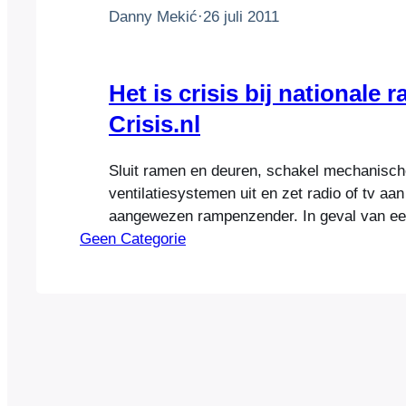
Danny Mekić
·
26 juli 2011
Het is crisis bij nationale 
Crisis.nl
Sluit ramen en deuren, schakel mechanisch
ventilatiesystemen uit en zet radio of tv aa
aangewezen rampenzender. In geval van een
Geen Categorie
heeft onze overheid een belangrijke taak in
en beschermen van haar burgers. Op het mo
een brand giftige stoffen vrijkomen of door
kwaadwillenden…