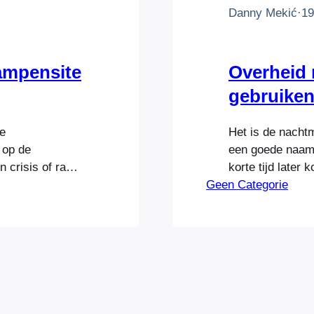
Danny Mekić
·
19
rampensite
Overheid 
gebruike
e
Het is de nacht
n op de
een goede naam v
 crisis of ramp
korte tijd later 
 het informeren
Geen Categorie
lijkende naam ‘
ment dat er bij
weg te vagen. A
 toedoen van
kort geding Digi