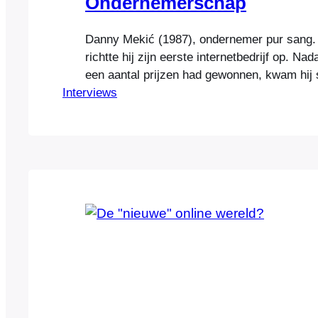
Ondernemerschap
Danny Mekić (1987), ondernemer pur sang. 
richtte hij zijn eerste internetbedrijf op. Nad
een aantal prijzen had gewonnen, kwam hij 
Interviews
de media. Dit zorgde ervoor dat hij in de te
van de ‘grijze mannen’ terecht kwam die he
voor allerlei inspiratie- en strategiesessies. 
persoonlijke…