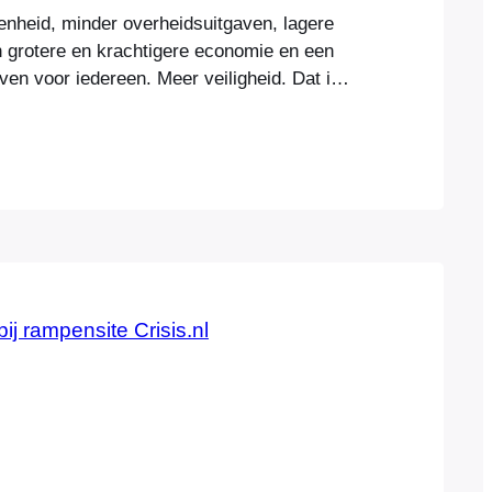
nheid, minder overheidsuitgaven, lagere
n grotere en krachtigere economie en een
ven voor iedereen. Meer veiligheid. Dat is
k als technologie de juiste plaats inneemt
enleving en de overheid daar ruimte voor
leving dienend, met een vooraf bepaald
elijke verwachting – niet als doel…