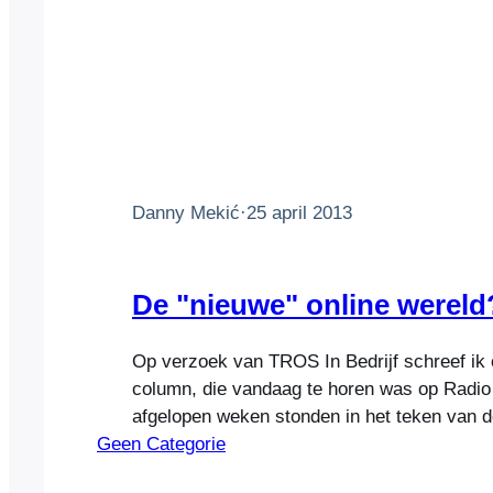
Danny Mekić
·
25 april 2013
De "nieuwe" online wereld
Op verzoek van TROS In Bedrijf schreef ik
column, die vandaag te horen was op Radio
afgelopen weken stonden in het teken van d
Geen Categorie
virtuele bedreigingen, files met opstoppingen
bankkantoren, luchtvaartmaatschappijen en 