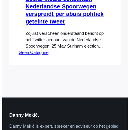
Nederlandse Spoorwegen
verspreidt per abuis politiek
geteinte tweet
Zojuist verscheen onderstaand bericht op
het Twitter-account van de Nederlandse
Spoorwegen: 25 May Surinam elections:
Geen Categorie
25 political parties for 350.000 people.
China is meanwhile buying half the
country. #bananarepublic 2 minutes ago
via TweetDeck Het was een bericht met
politieke inhoud, verzonden met het
programma “Tweetdeck” (dat niet recent
is gebruikt via het account van…
Danny Mekić.
Danny Mekić is expert, spreker en adviseur op het gebied