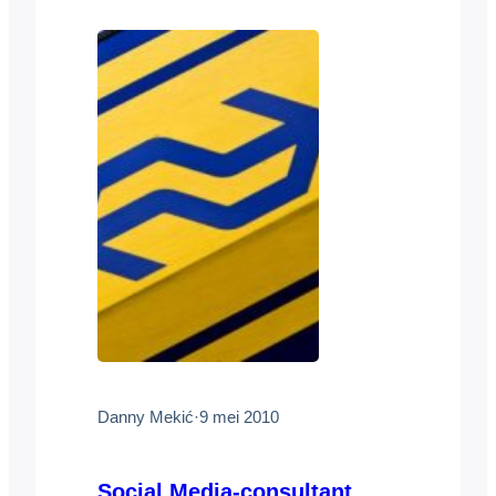
prullenbak verwezen.
Technologiedeskundige en jurist Danny
Mekić over de houdbaarheid van
Facebooks huisregels. Een cartoon van
Erdogan…
Danny Mekić
·
9 mei 2010
Social Media-consultant