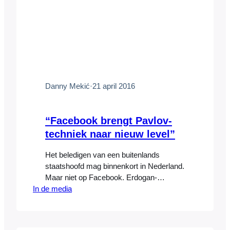
Danny Mekić
·
21 april 2016
“Facebook brengt Pavlov-
techniek naar nieuw level”
Het beledigen van een buitenlands
staatshoofd mag binnenkort in Nederland.
Maar niet op Facebook. Erdogan-
In de media
cartoons van Ruben L. Oppenheimer zijn
niet welkom op het online platform, en
ook een Erdogan-hekeldicht van journalist
Annabel Nanninga werd naar de digitale