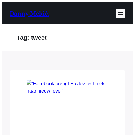
Ga
Danny Mekić.
naar
de
inhoud
Tag:
tweet