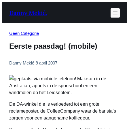
Ga
Danny Mekić.
naar
de
inhoud
Geen Categorie
Eerste paasdag! (mobile)
Danny Mekić
·
9 april 2007
Make-up in de
Australian, appels in de sportschool en een
windmolen op het Leidseplein.
De DA-winkel die is verloederd tot een grote
reclameposter, de CoffeeCompany waar de barista’s
zorgen voor een aangename koffiegeur.