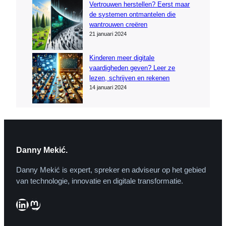
Vertrouwen herstellen? Eerst maar
de systemen ontmantelen die
wantrouwen creëren
21 januari 2024
Kinderen meer digitale
vaardigheden geven? Leer ze
lezen, schrijven en rekenen
14 januari 2024
Danny Mekić.
Danny Mekić is expert, spreker en adviseur op het gebied
van technologie, innovatie en digitale transformatie.
LinkedIn
Mastodon