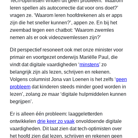
Tech-optimisten vinden dit geen probleem. ‘Waarom
leren spellen als autocorrectie dat voor ons doet?’
vragen ze. ‘Waarom leren hoofdrekenen als er apps
zijn die het sneller kunnen?’, appen ze. En bij het
zwembad tegen een chatbot: ‘Waarom zwemles
nemen als er ook videozwemlessen zijn?’
Dit perspectief resoneert ook met onze minister voor
primair en voortgezet onderwijs Mariëlle Paul, die
vindt dat digitale vaardigheden ‘
minstens
’ zo
belangrijk zijn als lezen, schrijven en rekenen.
Volgens columnist Jona van Loenen is het zelfs ‘
geen
probleem
dat kinderen steeds minder goed worden in
lezen’, zolang ze maar ‘digitale hulpmiddelen kunnen
begrijpen’.
Er is alleen één probleem: laaggeletterden
ontwikkelen
drie keer zo vaak
onvoldoende digitale
vaardigheden. Dit laat zien dat tech-optimisten over
het hoofd zien dat lezen, schrijven en rekenen geen