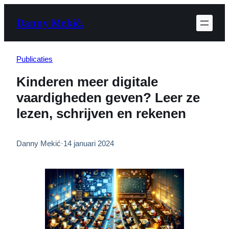
Ga
Danny Mekić.
naar
de
inhoud
Publicaties
Kinderen meer digitale
vaardigheden geven? Leer ze
lezen, schrijven en rekenen
Danny Mekić
·
14 januari 2024