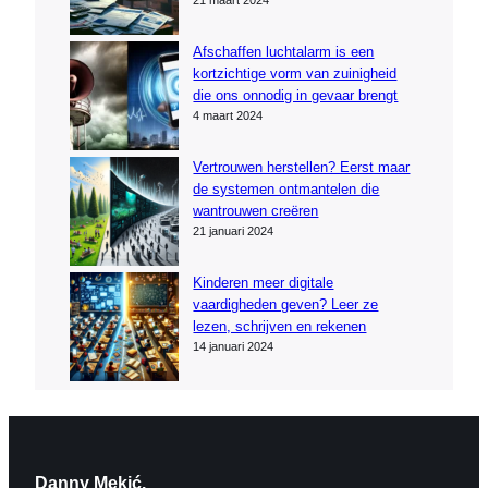
21 maart 2024
Afschaffen luchtalarm is een
kortzichtige vorm van zuinigheid
die ons onnodig in gevaar brengt
4 maart 2024
Vertrouwen herstellen? Eerst maar
de systemen ontmantelen die
wantrouwen creëren
21 januari 2024
Kinderen meer digitale
vaardigheden geven? Leer ze
lezen, schrijven en rekenen
14 januari 2024
Danny Mekić.