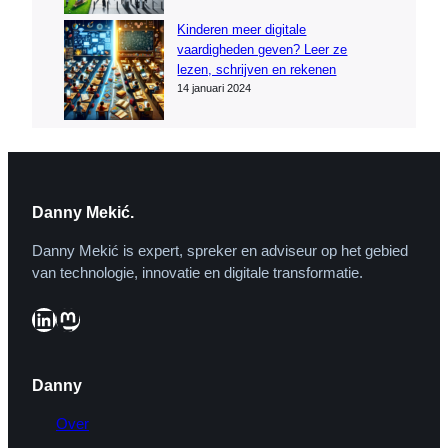
Kinderen meer digitale
vaardigheden geven? Leer ze
lezen, schrijven en rekenen
14 januari 2024
Danny Mekić.
Danny Mekić is expert, spreker en adviseur op het gebied
van technologie, innovatie en digitale transformatie.
LinkedIn
Mastodon
Danny
Over