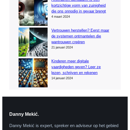
kortzichtige vorm van zuinigheid
die ons onnodig in gevaar brengt
4 maart 2024
Vertrouwen herstellen? Eerst maar
de systemen ontmantelen die
wantrouwen creëren
21 januari 2024
Kinderen meer digitale
vaardigheden geven? Leer ze
lezen, schrijven en rekenen
14 januari 2024
Danny Mekić.
Danny Mekić is expert, spreker en adviseur op het gebied