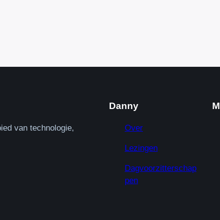
Danny
M
ied van technologie,
Over
Lezingen
Dagvoorzitterschap
pen