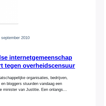
 september 2010
dse internetgemeenschap
rt tegen overheidscensuur
tschappelijke organisaties, bedrijven,
 en bloggers stuurden vandaag een
e minister van Justitie. Een onlangs
voorstel werkt overheidscensuur in de
aties dringen erop aan het voorstel