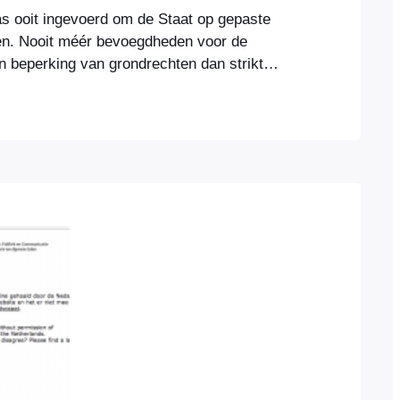
 ooit ingevoerd om de Staat op gepaste
en. Nooit méér bevoegdheden voor de
 beperking van grondrechten dan strikt
lléén als het effectief is. Inmiddels is de
de schaduw van wereldwijde dreigingen en
n steeds meer westerse landen vervallen tot
 afleidingsmanoeuvre voor…