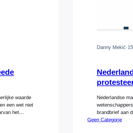
Danny Mekić
·
15
eede
Nederlan
protestee
erlijke waarde
Nederlandse maa
 en een wet niet
wetenschappers
arvan het
brandbrief aan d
n evenmin aan
Geen Categorie
gelanceerd wets
Decreet van de
hand. De organis