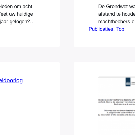
eleden om acht
De Grondwet was
eet uw huidige
afstand te houd
jaar gelogen?
machthebbers en
g waar, wanneer
Publicaties
noodzakelijk en a
, 
Top
en waar…
Constitutie, in 
angstbeelden, i
een balsemende