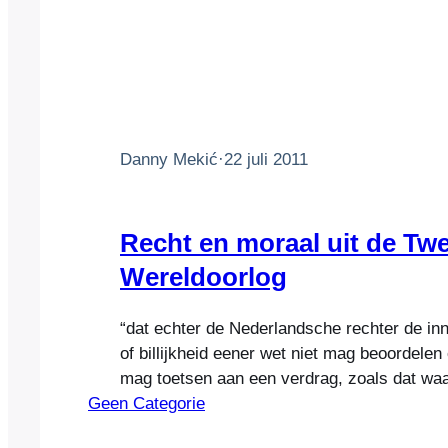
Danny Mekić
·
22 juli 2011
Recht en moraal uit de Tw
Wereldoorlog
“dat echter de Nederlandsche rechter de inn
of billijkheid eener wet niet mag beoordelen
mag toetsen aan een verdrag, zoals dat wa
Geen Categorie
Landoorlogreglement 1907 deel uitmaakt, e
een voorschrift als het hiervoor genoemde 