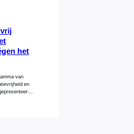
vrij
et
égen het
gramma van
tievrijheid en
gepresenteerd.
programma is
iciet tegen
 weken in de