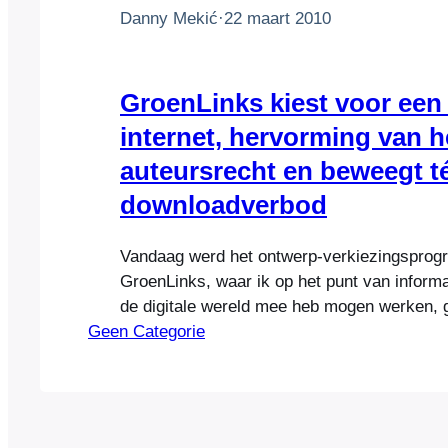
Danny Mekić
·
22 maart 2010
GroenLinks kiest voor een 
internet, hervorming van h
auteursrecht en beweegt t
downloadverbod
Vandaag werd het ontwerp-verkiezingspro
GroenLinks, waar ik op het punt van informa
de digitale wereld mee heb mogen werken, 
Geen Categorie
Opvallend en belangrijk onderdeel van het 
het downloadverbod, waar de partij zich expl
heeft uitgesproken. Niet alleen in het
verkiezingsprogramma, maar ook afgelopen
media en via een…