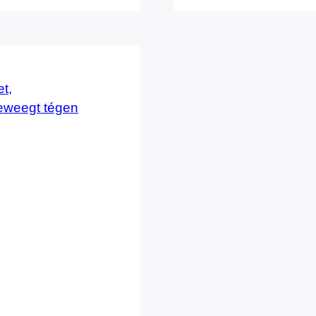
e Raad in 1942…
ingrijpend te wij
Nederland te wa
internetgemeens
eerder kwam…