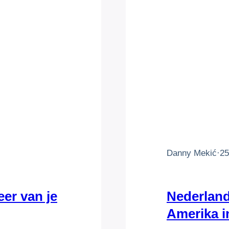
Danny Mekić
·
25
er van je
Nederland
Amerika in