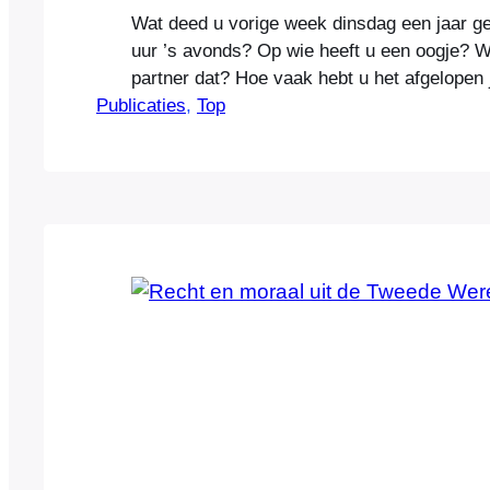
Wat deed u vorige week dinsdag een jaar g
uur ’s avonds? Op wie heeft u een oogje? W
partner dat? Hoe vaak hebt u het afgelopen 
Publicaties
Hoe vaak heeft u seks gehad, en weet u no
, 
Top
en met wie? Dit zijn zomaar een paar vrag