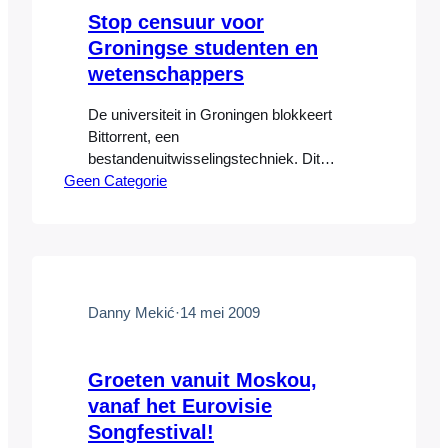
Stop censuur voor
Groningse studenten en
wetenschappers
De universiteit in Groningen blokkeert
Bittorrent, een
bestandenuitwisselingstechniek. Dit
Geen Categorie
schendt de academische vrijheid, stelt
Danny Mekic’. De Universiteit van
Bologna, de oudste universiteit van
Europa, omarmde in 1158 de Constitutio
Habita, een manifest geschreven door
Frederik I van Hohenstaufen, keizer van
het Heilige Roomse Rijk. Dit manifest
Danny Mekić
·
14 mei 2009
beschreef het recht van studenten en
geleerden om…
Groeten vanuit Moskou,
vanaf het Eurovisie
Songfestival!