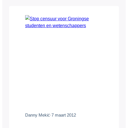
Development: “Vroeger was loyaliteit een
excuus om niet elke keer op zoek te
hoeven gaan naar de beste aanbieder
met de laagste prijs. Dat zou heel
tijdrovend zijn. Vandaag…
Danny Mekić
·
7 maart 2012