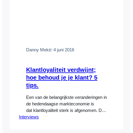
Danny Mekić
·
4 juni 2016
Klantloyaliteit verdwijnt;
hoe behoud je je klant? 5
tips.
Een van de belangrijkste veranderingen in
de hedendaagse markteconomie is
dat klantloyaliteit sterk is afgenomen. Dit
Interviews
constateert ondernemer en innovatie-
expert Danny Mekic’, gastdocent in de
Nyenrode Masterclass Business