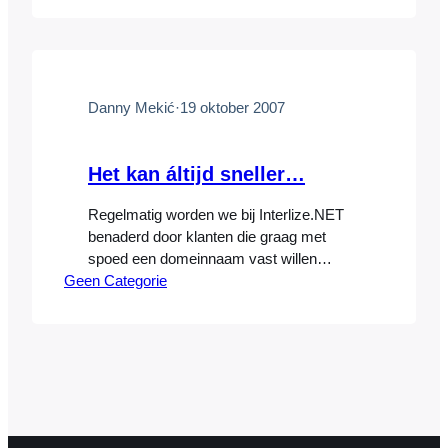
illegaal is. Niets is minder waar! Het
downloaden van MP3’s, films en zelfs
complete CD’s waar je niet voor hebt
betaald is in Nederland toegestaan…
Danny Mekić
·
19 oktober 2007
Het kan áltijd sneller…
Regelmatig worden we bij Interlize.NET
benaderd door klanten die graag met
spoed een domeinnaam vast willen
Geen Categorie
leggen. Soms omdat men liever niet te
lang wil wachten met het in gebruik
nemen van een bepaalde domeinnaam
(en alle leuke dingen die er bij komen
kijken: het kunnen uploaden van een
website, het aan vrienden of collega’s…