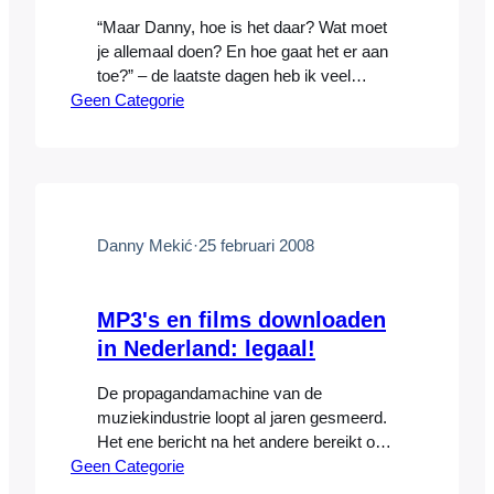
“Maar Danny, hoe is het daar? Wat moet
je allemaal doen? En hoe gaat het er aan
toe?” – de laatste dagen heb ik veel
Geen Categorie
smsjes en mailtjes gehad van vrienden,
familie en zakelijke relaties die benieuwd
zijn hoe het grote project hier in Moskou
gaat. In één woord: fantastisch! In deze
blog bespreek ik…
Danny Mekić
·
25 februari 2008
MP3's en films downloaden
in Nederland: legaal!
De propagandamachine van de
muziekindustrie loopt al jaren gesmeerd.
Het ene bericht na het andere bereikt ons
Geen Categorie
via de pers waarin de suggestie wordt
gewekt dat muziek of films downloaden