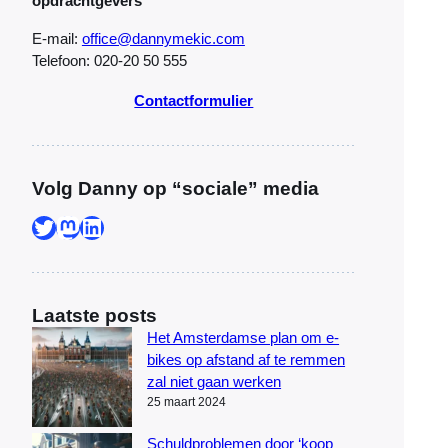
opdrachtgevers
E-mail:
office@dannymekic.com
Telefoon: 020-20 50 555
Contactformulier
Volg Danny op “sociale” media
Twitter
Mastodon
LinkedIn
Laatste posts
Het Amsterdamse plan om e-
bikes op afstand af te remmen
zal niet gaan werken
25 maart 2024
Schuldproblemen door ‘koop