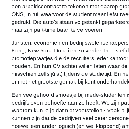
een arbeidscontract te tekenen met daarop g
ONS, in ruil waarvoor de student maar liefst twee
gedrukt. Die auto’s staan volgetankt geparkeerd
naar zijn part-time baan te vervoeren.
Juristen, economen en bedrijfswetenschappers
Kong, New York, Dubai en zo verder. Inclusief d
promotiepraatjes die de recruiters ieder kantoor
houden. En hun CV achter willen laten waar de k
misschien zelfs júist) tijdens de studietijd. En he
er met het grootste gemak bij kunt onderhandel
Een veelgehoord smoesje bij mede-studenten is 
bedrijfsleven behoefte aan ze heeft. We zijn pa
Waarom kun je je dat niet voorstellen? Vaak blij
kunnen zijn dat de bedrijven veel beter persone
hoewel een ander logisch (en wèl kloppend) antw