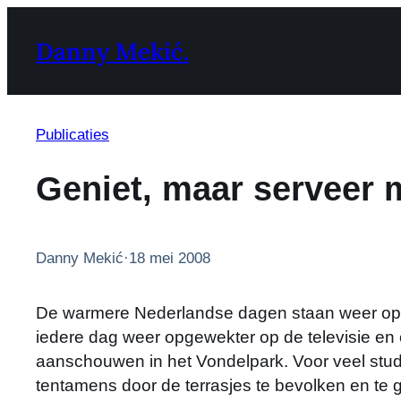
Ga
naar
Danny Mekić.
de
inhoud
Publicaties
Geniet, maar serveer 
Danny Mekić
·
18 mei 2008
De warmere Nederlandse dagen staan weer op h
iedere dag weer opgewekter op de televisie en 
aanschouwen in het Vondelpark. Voor veel stude
tentamens door de terrasjes te bevolken en te 