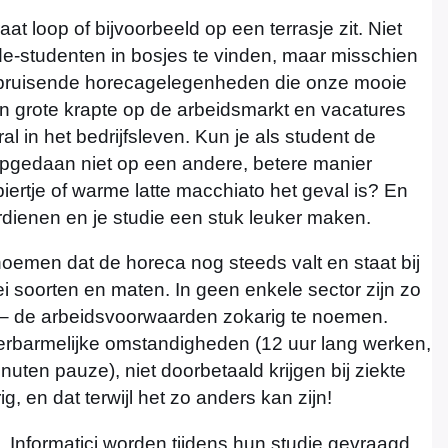
raat loop of bijvoorbeeld op een terrasje zit. Niet
ede-studenten in bosjes te vinden, maar misschien
 bruisende horecagelegenheden die onze mooie
 een grote krapte op de arbeidsmarkt en vacatures
al in het bedrijfsleven. Kun je als student de
t opgedaan niet op een andere, betere manier
iertje of warme latte macchiato het geval is? En
ienen en je studie een stuk leuker maken.
noemen dat de horeca nog steeds valt en staat bij
ei soorten en maten. In geen enkele sector zijn zo
g – de arbeidsvoorwaarden zokarig te noemen.
 erbarmelijke omstandigheden (12 uur lang werken,
minuten pauze), niet doorbetaald krijgen bij ziekte
ig, en dat terwijl het zo anders kan zijn!
. Informatici worden tijdens hun studie gevraagd