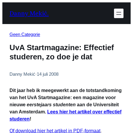
Ga
Danny Mekić.
naar
de
inhoud
Geen Categorie
UvA Startmagazine: Effectief
studeren, zo doe je dat
Danny Mekić
·
14 juli 2008
Dit jaar heb ik meegewerkt aan de totstandkoming
van het UvA Startmagazine: een magazine voor
nieuwe
eerstejaars studenten
aan de Universiteit
van Amsterdam.
Lees hier het artikel over effectief
studeren
!
Of download hier het artikel in PDF-formaat
.