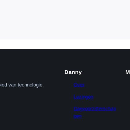
Danny
M
ied van technologie,
Over
Lezingen
Dagvoorzitterschap
pen