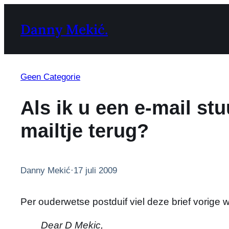
Ga
naar
Danny Mekić.
de
inhoud
Geen Categorie
Als ik u een e-mail stu
mailtje terug?
Danny Mekić
·
17 juli 2009
Per ouderwetse postduif viel deze brief vorige 
Dear D Mekic,