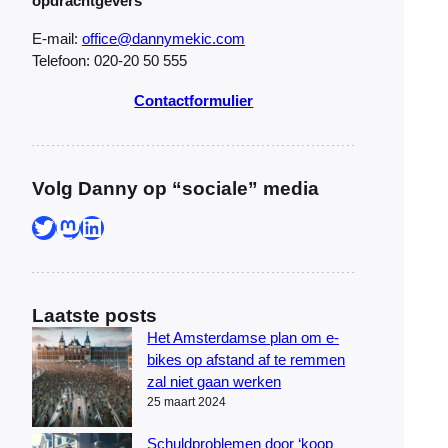
opdrachtgevers
E-mail:
office@dannymekic.com
Telefoon: 020-20 50 555
Contactformulier
Volg Danny op “sociale” media
Twitter
Mastodon
LinkedIn
Laatste posts
Het Amsterdamse plan om e-
bikes op afstand af te remmen
zal niet gaan werken
25 maart 2024
Schuldproblemen door ‘koop