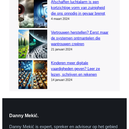
Afschaffen luchtalarm is een
kortzichtige vorm van zuinigheid
die ons onnodig in gevaar brengt
4 maart 2024
Vertrouwen herstellen? Eerst maar
de systemen ontmantelen die
wantrouwen creëren
21 januari 2024
Kinderen meer digitale
vaardigheden geven? Leer ze
lezen, schrijven en rekenen
14 januari 2024
Danny Mekić.
Danny Mekić is expert, spreker en adviseur op het gebied