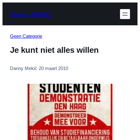
Ga
Danny Mekić.
naar
de
inhoud
Geen Categorie
Je kunt niet alles willen
Danny Mekić
·
20 maart 2010