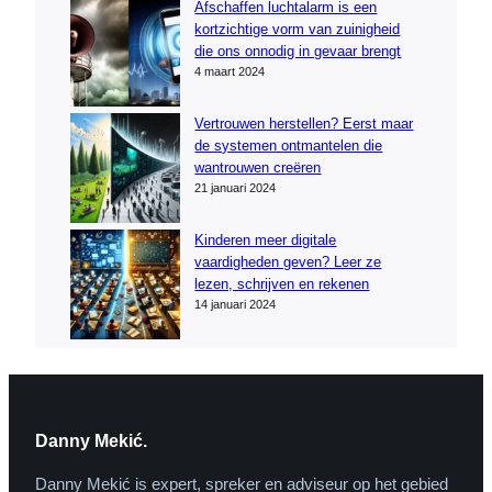
Afschaffen luchtalarm is een
kortzichtige vorm van zuinigheid
die ons onnodig in gevaar brengt
4 maart 2024
Vertrouwen herstellen? Eerst maar
de systemen ontmantelen die
wantrouwen creëren
21 januari 2024
Kinderen meer digitale
vaardigheden geven? Leer ze
lezen, schrijven en rekenen
14 januari 2024
Danny Mekić.
Danny Mekić is expert, spreker en adviseur op het gebied