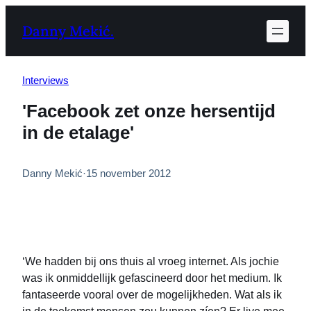
Ga
Danny Mekić.
naar
de
inhoud
Interviews
'Facebook zet onze hersentijd
in de etalage'
Danny Mekić
·
15 november 2012
‘We hadden bij ons thuis al vroeg internet. Als jochie
was ik onmiddellijk gefascineerd door het medium. Ik
fantaseerde vooral over de mogelijkheden. Wat als ik
in de toekomst mensen zou kunnen zíen? Er live mee