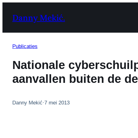
Ga
naar
Danny Mekić.
de
inhoud
Publicaties
Nationale cyberschuil
aanvallen buiten de d
Danny Mekić
·
7 mei 2013