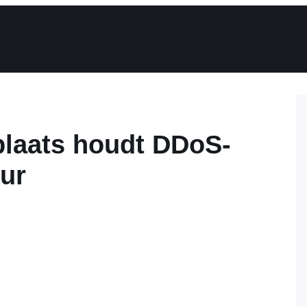
plaats houdt DDoS-
eur