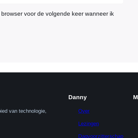
e browser voor de volgende keer wanneer ik
Danny
M
ied van technologie,
Over
Lezingen
Dagvoorzitterschap