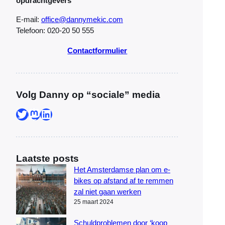
opdrachtgevers
E-mail:
office@dannymekic.com
Telefoon: 020-20 50 555
Contactformulier
Volg Danny op “sociale” media
Twitter
Mastodon
LinkedIn
Laatste posts
Het Amsterdamse plan om e-
bikes op afstand af te remmen
zal niet gaan werken
25 maart 2024
Schuldproblemen door ‘koop