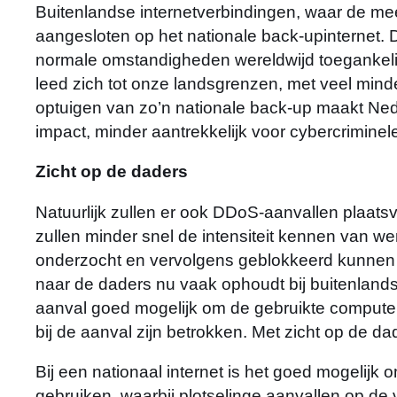
Buitenlandse internetverbindingen, waar de m
aangesloten op het nationale back-upinternet. D
normale omstandigheden wereldwijd toegankelij
leed zich tot onze landsgrenzen, met veel minde
optuigen van zo’n nationale back-up maakt Ne
impact, minder aantrekkelijk voor cybercriminel
Zicht op de daders
Natuurlijk zullen er ook DDoS-aanvallen plaats
zullen minder snel de intensiteit kennen van we
onderzocht en vervolgens geblokkeerd kunnen wo
naar de daders nu vaak ophoudt bij buitenlands
aanval goed mogelijk om de gebruikte computer
bij de aanval zijn betrokken. Met zicht op de da
Bij een nationaal internet is het goed mogelijk
gebruiken, waarbij plotselinge aanvallen op de 