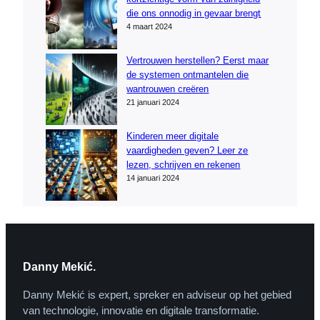
die ons onnodig in gevaar brengt
4 maart 2024
Vertrouwen herstellen? Eerst maar
de systemen ontmantelen die
wantrouwen creëren
21 januari 2024
Kinderen meer digitale
vaardigheden geven? Leer ze
lezen, schrijven en rekenen
14 januari 2024
Danny Mekić.
Danny Mekić is expert, spreker en adviseur op het gebied
van technologie, innovatie en digitale transformatie.