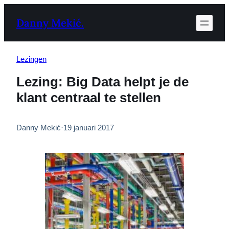
Ga
Danny Mekić.
naar
de
inhoud
Lezingen
Lezing: Big Data helpt je de
klant centraal te stellen
Danny Mekić
·
19 januari 2017