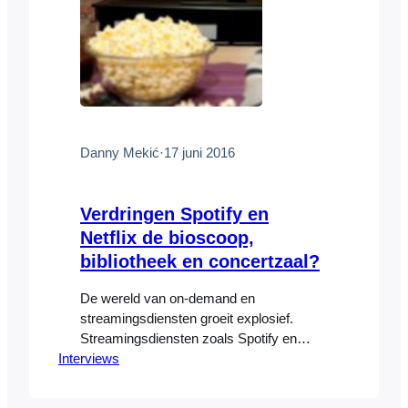
Danny Mekić
·
17 juni 2016
Verdringen Spotify en
Netflix de bioscoop,
bibliotheek en concertzaal?
De wereld van on-demand en
streamingsdiensten groeit explosief.
Streamingsdiensten zoals Spotify en
Interviews
Netflix maken het mogelijk om tegen
betaling films, series en muziek online te
bekijken en beluisteren. De razendsnelle