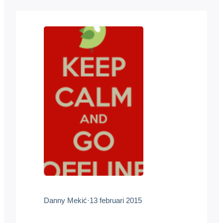
ontwikkelingen op digitaal gebied zullen
de bioscoop, bibliotheek en de
concertzaal echter niet vervangen. Dat
denkt multidisciplinaire technologie-
expert en ondernemer Danny Mekić.
“Terwijl we steeds vaker zijn…
Danny Mekić
·
13 februari 2015