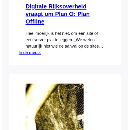
Digitale Rijksoverheid
vraagt om Plan O: Plan
Offline
Heel moeilijk is het niet, om een site of
een server plat te leggen. „We weten
natuurlijk niet wie de aanval op de sites
In de media
van de Rijksoverheid heeft uitgevoerd en
hoe dat is gedaan, maar het hoeft geen
professionele hackersgroep te zijn
geweest. Er zijn regelmatig 16-jarigen die
in een les informatica horen dat je…