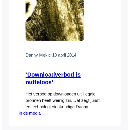
Danny Mekić
·
10 april 2014
‘Downloadverbod is
nutteloos’
Het verbod op downloaden uit illegale
bronnen heeft weinig zin. Dat zegt jurist
en technologiedeskundige Danny
In de media
Mekić tegen het ANP. Voor het
handhaven van het verbod moet de
overheid alle internetverkeer monitoren.