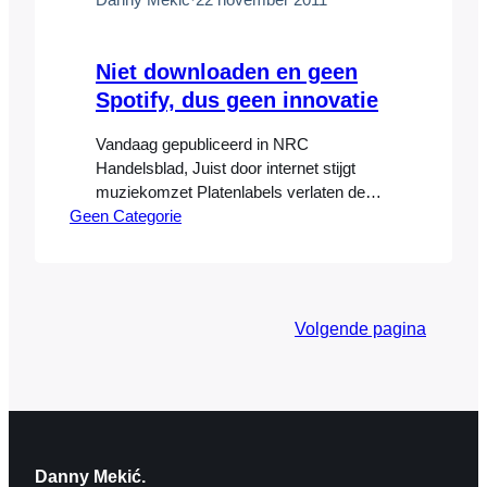
Niet downloaden en geen
Spotify, dus geen innovatie
Vandaag gepubliceerd in NRC
Handelsblad, Juist door internet stijgt
muziekomzet Platenlabels verlaten de
Geen Categorie
legale muziekdownloadsite Spotify. Het
kabinet wil elders downloaden bestraffen.
Dit heeft een averechts effect. Afgelopen
weekeinde maakten 234 platenlabels
bekend de muziek van hun artiesten niet
Volgende pagina
langer via Spotify te willen distribueren
omdat (legale) streamingdiensten het
kopen van muziek zouden ontmoedigen.
Zou het…
Danny Mekić.