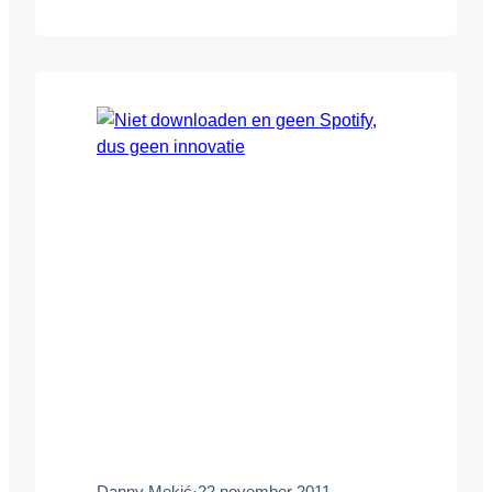
internetgebruikers zijn de dupe,
concludeert Danny Mekic’. Wat hebben
Facebook, Google, Twitter, Marktplaats
en Wikipedia met elkaar gemeen? In de
Verenigde Staten dreigen twee
desastreuze wetsvoorstellen te…
Danny Mekić
·
22 november 2011