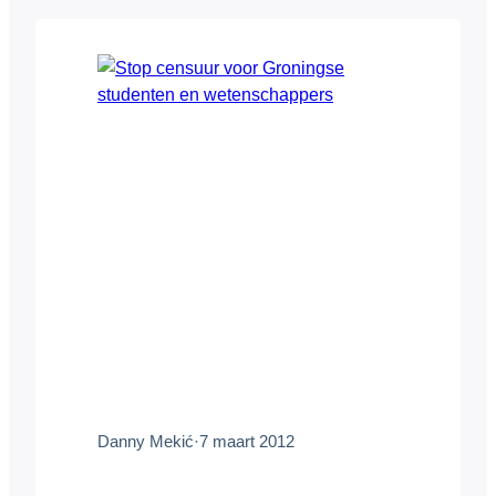
Dat zal snel problemen geven met de
privacy, denkt Mekić. Ook is er nog geen
enkel filter dat alle (illegale) downloads
kan detecteren. Hij vraagt…
Danny Mekić
·
7 maart 2012