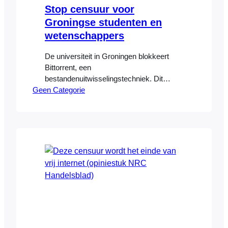
Stop censuur voor
Groningse studenten en
wetenschappers
De universiteit in Groningen blokkeert
Bittorrent, een
bestandenuitwisselingstechniek. Dit
Geen Categorie
schendt de academische vrijheid, stelt
Danny Mekic’. De Universiteit van
Bologna, de oudste universiteit van
Europa, omarmde in 1158 de Constitutio
Habita, een manifest geschreven door
Frederik I van Hohenstaufen, keizer van
het Heilige Roomse Rijk. Dit manifest
beschreef het recht van studenten en
geleerden om…