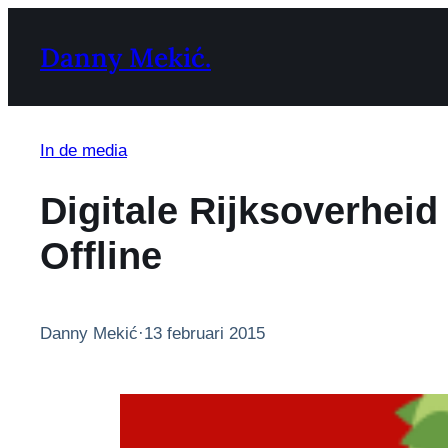
Ga
naar
Danny Mekić.
de
inhoud
In de media
Digitale Rijksoverheid
Offline
Danny Mekić
·
13 februari 2015