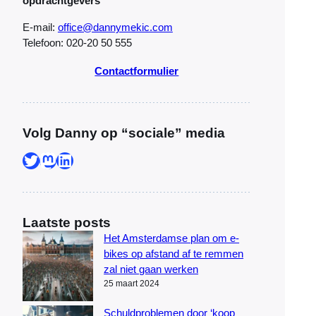
opdrachtgevers
E-mail:
office@dannymekic.com
Telefoon: 020-20 50 555
Contactformulier
Volg Danny op “sociale” media
Twitter
Mastodon
LinkedIn
Laatste posts
Het Amsterdamse plan om e-
bikes op afstand af te remmen
zal niet gaan werken
25 maart 2024
Schuldproblemen door ‘koop