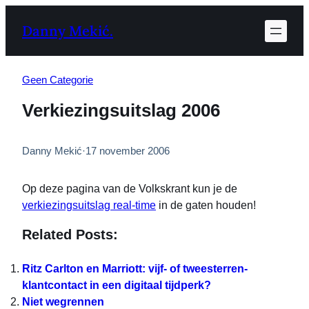
Ga
Danny Mekić.
naar
de
inhoud
Geen Categorie
Verkiezingsuitslag 2006
Danny Mekić
·
17 november 2006
Op deze pagina van de Volkskrant kun je de
verkiezingsuitslag real-time
in de gaten houden!
Related Posts:
Ritz Carlton en Marriott: vijf- of tweesterren-
klantcontact in een digitaal tijdperk?
Niet wegrennen