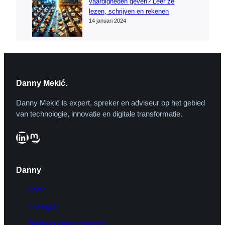
vaardigheden geven? Leer ze
lezen, schrijven en rekenen
14 januari 2024
Danny Mekić.
Danny Mekić is expert, spreker en adviseur op het gebied
van technologie, innovatie en digitale transformatie.
LinkedIn
Mastodon
Danny
Over
Lezingen
Dagvoorzitterschappen